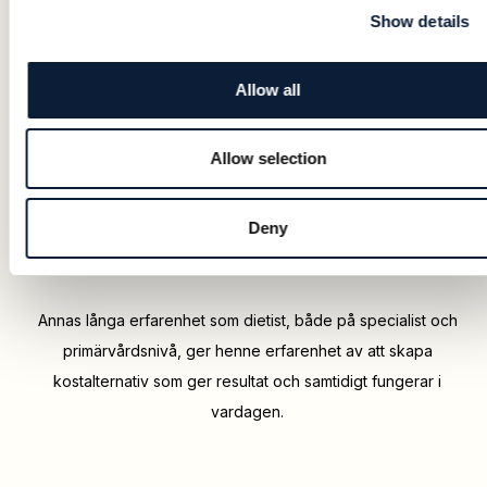
Show details
Allow all
Allow selection
Leg. dietist Anna Hägg
Deny
Advisor Kost, Legitimerad dietist med över 30 års erfarenhet
inom
.
obesitas
Annas långa erfarenhet som dietist, både på specialist och
primärvårdsnivå, ger henne erfarenhet av att skapa
kostalternativ som ger resultat och samtidigt fungerar i
vardagen.