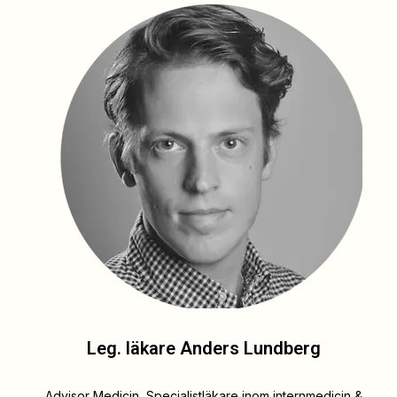
Leg. läkare Anders Lundberg
Advisor Medicin, Specialistläkare inom internmedicin &