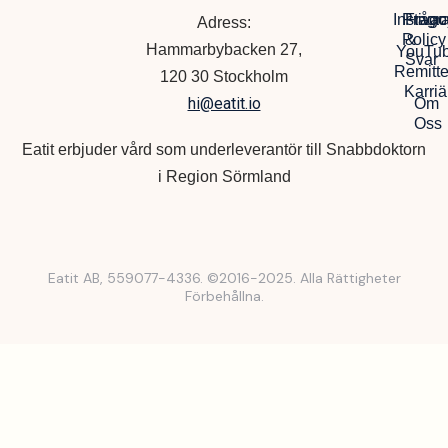
Instagr
Privac
Frågo
Adress:
Policy
&
Hammarbybacken 27,
YouTu
Svar
Remitte
120 30 Stockholm
Karriä
hi@eatit.io
Om
Oss
Eatit erbjuder vård som underleverantör till Snabbdoktorn
i Region Sörmland
Eatit AB, 559077-4336. ©2016-2025. Alla Rättigheter
Förbehållna.