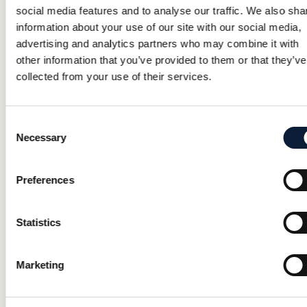
KI
social media features and to analyse our traffic. We also sha
information about your use of our site with our social media,
Dr Fabian Lenhard är mån om att behandlingarna baseras
advertising and analytics partners who may combine it with
other information that you’ve provided to them or that they’ve
på vetenskaplig grund. Fabian är legitimerad psykolog i
collected from your use of their services.
grunden och har expertis inom internetbaserad kognitiv
beteendeterapi, IKBT.
Consent
Necessary
Selection
Preferences
Statistics
Marketing