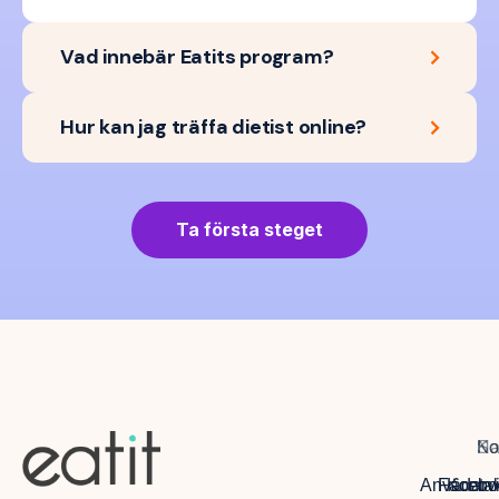
Vad innebär Eatits program?
Hur kan jag träffa dietist online?
Ta första steget
Na
So
Ko
Anvädarvi
Facebo
Kontak