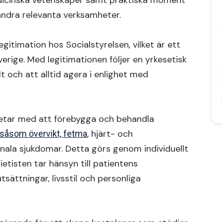
edicinska vetenskaper samt praktiska moment
 andra relevanta verksamheter.
gitimation hos Socialstyrelsen, vilket är ett
verige. Med legitimationen följer en yrkesetisk
lt och att alltid agera i enlighet med
betar med att förebygga och behandla
, hjärt- och
såsom övervikt, fetma
inala sjukdomar. Detta görs genom individuellt
etisten tar hänsyn till patientens
tsättningar, livsstil och personliga