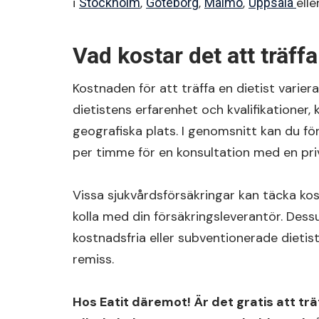
i
,
,
,
ell
Stockholm
Göteborg
Malmö
Uppsala
Vad kostar det att träffa
Kostnaden för att träffa en dietist varier
dietistens erfarenhet och kvalifikationer
geografiska plats. I genomsnitt kan du f
per timme för en konsultation med en priva
Vissa sjukvårdsförsäkringar kan täcka kost
kolla med din försäkringsleverantör. Dess
kostnadsfria eller subventionerade dietis
remiss.
Hos Eatit däremot! Är det gratis att trä