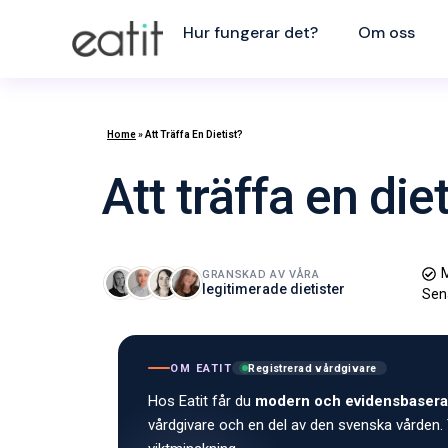
Hur fungerar det?
Om oss
Home
»
Att Träffa En Dietist?
Att träffa en die
M
GRANSKAD AV VÅRA
legitimerade dietister
Sen
OM EATIT
Registrerad vårdgivare
Hos Eatit får du
modern och evidensbasera
vårdgivare och en del av den svenska vården. 