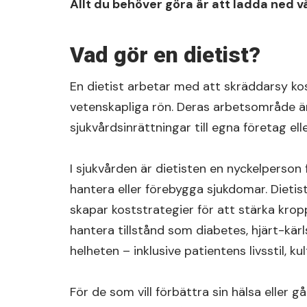
Allt du behöver göra är att ladda ned v
Vad gör en dietist?
En dietist arbetar med att skräddarsy ko
vetenskapliga rön. Deras arbetsområde är
sjukvårdsinrättningar till egna företag ell
I sjukvården är dietisten en nyckelperson 
hantera eller förebygga sjukdomar. Dieti
skapar koststrategier för att stärka krop
hantera tillstånd som diabetes, hjärt-kärl
helheten – inklusive patientens livsstil, k
För de som vill förbättra sin hälsa eller gå