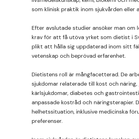
livsmedelskunskap, kemi, biokemi och m
som klinisk praktik inom sjukvården eller
Efter avslutade studier ansöker man om le
krav för att få utöva yrket som dietist i S
plikt att hålla sig uppdaterad inom sitt fä
vetenskap och beprövad erfarenhet.
Dietistens roll är mångfacetterad. De ar
sjukdomar relaterade till kost och näring,
kärlsjukdomar, diabetes och gastrointest
anpassade kostråd och näringsterapier. Di
helhetssituation, inklusive medicinska föru
preferenser.