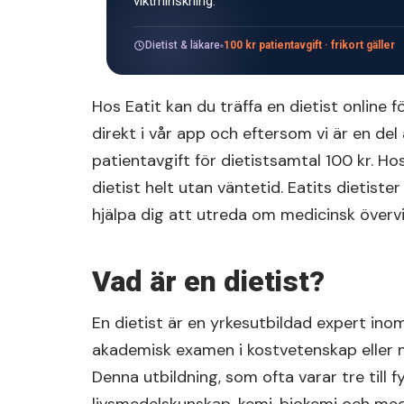
viktminskning.
Dietist & läkare
100 kr patientavgift · frikort gäller
Hos Eatit kan du träffa en dietist online f
direkt i vår app och eftersom vi är en del
patientavgift för dietistsamtal 100 kr. Ho
dietist helt utan väntetid. Eatits dietister
hjälpa dig att utreda om medicinsk övervik
Vad är en dietist?
En dietist är en yrkesutbildad expert inom
akademisk examen i kostvetenskap eller n
Denna utbildning, som ofta varar tre till fy