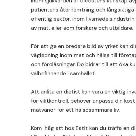
Inom sjukvården är dietistens kunskap av
patientens återhämtning och långsiktiga 
offentlig sektor, inom livsmedelsindustri
av mat, eller som forskare och utbildare.
För att ge en bredare bild av yrket kan d
vägledning inom mat och hälsa till företa
och föreläsningar. De bidrar till att öka
välbefinnande i samhället.
Att anlita en dietist kan vara en viktig in
för viktkontroll, behöver anpassa din kost 
matvanor för ett hälsosammare liv.
Kom ihåg att hos Eatit kan du träffa en die