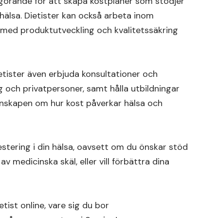
görande för att skapa kostplaner som stödjer
hälsa. Dietister kan också arbeta inom
n med produktutveckling och kvalitetssäkring
ietister även erbjuda konsultationer och
g och privatpersoner, samt hålla utbildningar
 kunskapen om hur kost påverkar hälsa och
vestering i din hälsa, oavsett om du önskar stöd
av medicinska skäl, eller vill förbättra dina
tist online, vare sig du bor