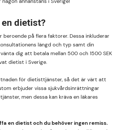
er någon annanstans i Sverige!
 en dietist?
ar beroende på flera faktorer. Dessa inkluderar
, konsultationens längd och typ samt din
örvänta dig att betala mellan 500 och 1500 SEK
t dietist i Sverige.
naden för dietisttjänster, så det är värt att
utom erbjuder vissa sjukvårdsinrättningar
ttjänster, men dessa kan kräva en läkares
ffa en dietist och du behöver ingen remiss.