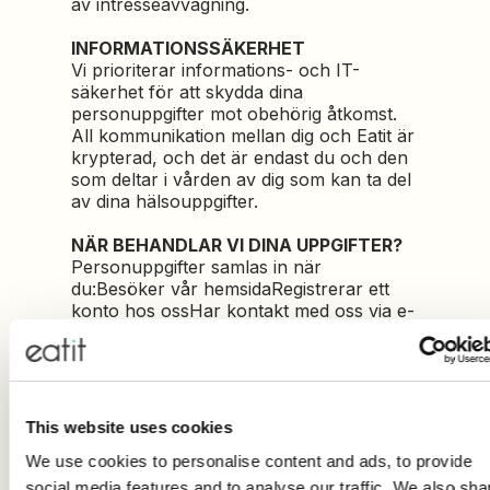
av intresseavvägning.
INFORMATIONSSÄKERHET
Vi prioriterar informations- och IT-
säkerhet för att skydda dina
personuppgifter mot obehörig åtkomst.
All kommunikation mellan dig och Eatit är
krypterad, och det är endast du och den
som deltar i vården av dig som kan ta del
av dina hälsouppgifter.
NÄR BEHANDLAR VI DINA UPPGIFTER?
Personuppgifter samlas in när
du:Besöker vår hemsidaRegistrerar ett
konto hos ossHar kontakt med oss via e-
post, post, telefon, möten eller
hemsidanSkriver upp dig för
nyhetsbrevNär vi hämtar uppgifter från
offentliga register som SPAR
This website uses cookies
VAD ANVÄNDER VI UPPGIFTERNA TILL?
We use cookies to personalise content and ads, to provide
Vi använder dina personuppgifter för att:
Se till att ha uppdaterade uppgifter om
social media features and to analyse our traffic. We also sha