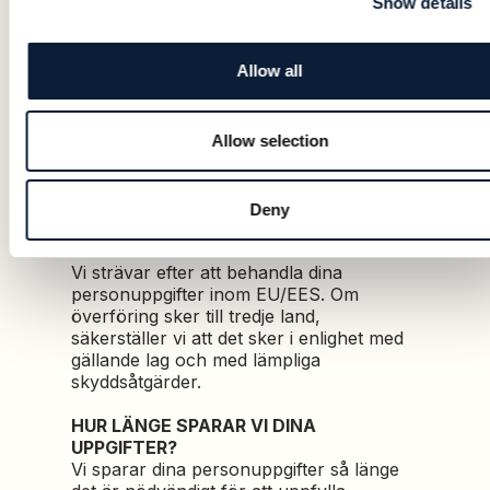
Show details
tredje part, men delar dem med företag i
koncernen och samarbetspartners,
såsom vårdcentraler, för att tillhandahålla
Allow all
Tjänsten.Vi delar även dina
personuppgifter med myndigheter om det
är nödvändigt enligt lag. Personuppgifter
kan även delas med tredjepartstjänster,
Allow selection
exempelvis annons- och sociala
plattformar som Meta, Google, Microsoft
(Bing), LinkedIn och TikTok.
Deny
VAR BEHANDLAR VI DINA UPPGIFTER?
Vi strävar efter att behandla dina
personuppgifter inom EU/EES. Om
överföring sker till tredje land,
säkerställer vi att det sker i enlighet med
gällande lag och med lämpliga
skyddsåtgärder.
HUR LÄNGE SPARAR VI DINA
UPPGIFTER?
Vi sparar dina personuppgifter så länge