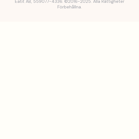
Eatit AB, 559077-4336. ©2016-2025. Alla Rättigheter
Förbehållna.