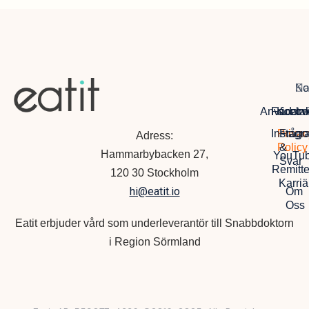
Na
So
Ko
Anvädarvi
Facebo
Kontak
Instagr
Privac
Frågo
Adress:
Policy
&
Hammarbybacken 27,
YouTu
Svar
Remitte
120 30 Stockholm
Karriä
hi@eatit.io
Om
Oss
Eatit erbjuder vård som underleverantör till Snabbdoktorn
i Region Sörmland