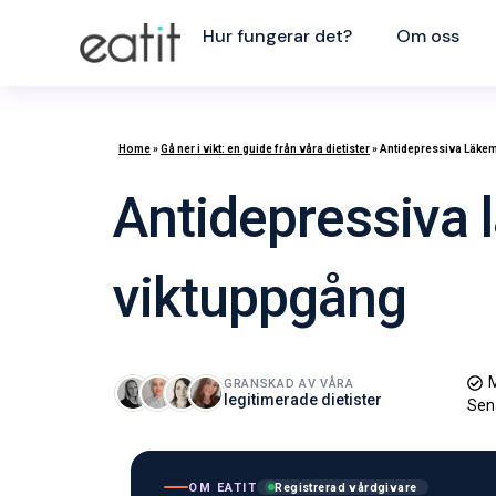
Hur fungerar det?
Om oss
Home
»
Gå ner i vikt: en guide från våra dietister
»
Antidepressiva Läkem
Antidepressiva 
viktuppgång
M
GRANSKAD AV VÅRA
legitimerade dietister
Sen
OM EATIT
Registrerad vårdgivare