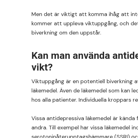
Men det är viktigt att komma ihåg att int
kommer att uppleva viktuppgång, och det 
biverkning om den uppstår.
Kan man använda antidep
vikt?
Viktuppgång är en potentiell biverkning av
läkemedel. Även de läkemedel som kan led
hos alla patienter. Individuella kroppars r
Vissa antidepressiva läkemedel är kända f
andra. Till exempel har vissa läkemedel i
serotoninåterupptagshämmare (SSRI) oc