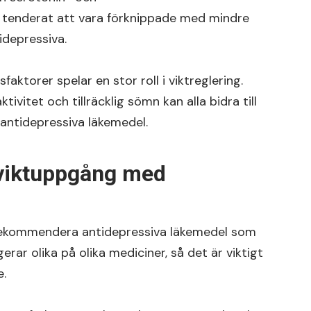
tenderat att vara förknippade med mindre
idepressiva.
sfaktorer spelar en stor roll i viktreglering.
vitet och tillräcklig sömn kan alla bidra till
r antidepressiva läkemedel.
a viktuppgång med
ekommendera antidepressiva läkemedel som
gerar olika på olika mediciner, så det är viktigt
e.