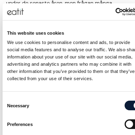
under de senaste åren, men frågan många
ställer är, ”är viktminskningsappar verkligen
effektiva?”. Svaret på denna fråga kan vara
komplicerad eftersom det beror på flera
This website uses cookies
faktorer, framför allt; Vilken app är det?
We use cookies to personalise content and ads, to provide
social media features and to analyse our traffic. We also sha
En del viktminskningsappar är verktyg som kan
information about your use of our site with our social media,
advertising and analytics partners who may combine it with
hjälpa en att övervaka och hantera sin
other information that you’ve provided to them or that they’ve
kosthållning och motion. De kan bidra med
collected from your use of their services.
kaloriräknare, recept, träningsövningar och
möjligheten att spåra framsteg över tid. I denna
Consent
aspekt kan de vara effektiva för att ge dig
Necessary
Selection
översikt och kontroll över dina vanor. I många fall
krävs det att man ändrar sitt förhållningssätt till
Preferences
mat och motion för att uppnå långsiktiga