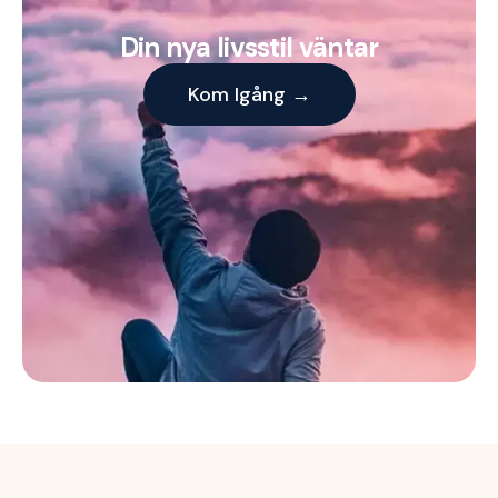
Din nya livsstil väntar
Kom Igång →