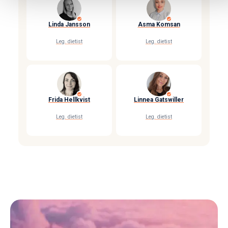
Linda Jansson
Asma Komsan
Leg. dietist
Leg. dietist
Frida Hellkvist
Linnea Gatswiller
Leg. dietist
Leg. dietist