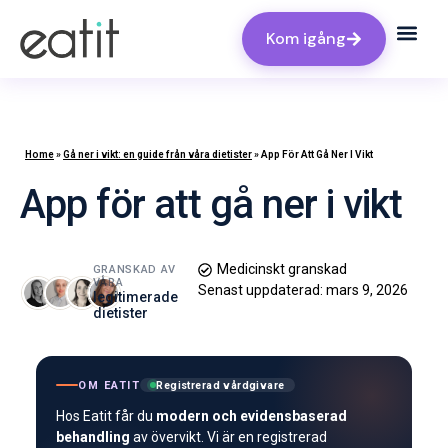
Kom igång
Home
»
Gå ner i vikt: en guide från våra dietister
»
App För Att Gå Ner I Vikt
App för att gå ner i vikt
Medicinskt granskad
GRANSKAD AV
VÅRA
Senast uppdaterad:
mars 9, 2026
legitimerade
dietister
OM EATIT
Registrerad vårdgivare
Hos Eatit får du
modern och evidensbaserad
behandling
av övervikt. Vi är en registrerad