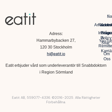
Na
So
Ko
Anvädarvi
Facebo
Kontak
Instagr
Privac
Frågo
Adress:
Policy
&
Hammarbybacken 27,
YouTu
Svar
Remitte
120 30 Stockholm
Karriä
hi@eatit.io
Om
Oss
Eatit erbjuder vård som underleverantör till Snabbdoktorn
i Region Sörmland
Eatit AB, 559077-4336. ©2016-2025. Alla Rättigheter
Förbehållna.