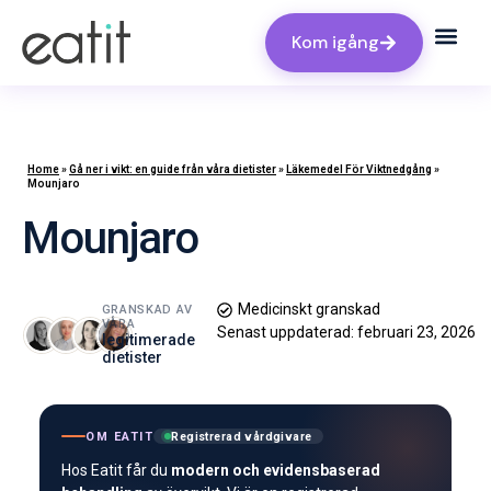
Kom igång
Home
»
Gå ner i vikt: en guide från våra dietister
»
Läkemedel För Viktnedgång
»
Mounjaro
Mounjaro
Medicinskt granskad
GRANSKAD AV
VÅRA
Senast uppdaterad:
februari 23, 2026
legitimerade
dietister
OM EATIT
Registrerad vårdgivare
Hos Eatit får du
modern och evidensbaserad