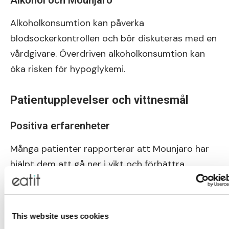
Alkohol och Mounjaro
Alkoholkonsumtion kan påverka
blodsockerkontrollen och bör diskuteras med en
vårdgivare. Överdriven alkoholkonsumtion kan
öka risken för hypoglykemi.
Patientupplevelser och vittnesmål
Positiva erfarenheter
Många patienter rapporterar att Mounjaro har
hjälpt dem att gå ner i vikt och förbättra
blodsockerkontrollen. Enligt kliniska studier har
patienter som använt Mounjaro sett en
genomsnittlig viktminskning på upp till 23 % av
This website uses cookies
sin kroppsvikt vid högre doser, vilket gör det till