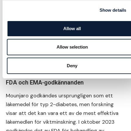
Viktigt att notera är att vissa användare upplevt
Show details
att vikten gått upp igen efter att de slutat
använda Mounjaro, vilket innebär att en
Allow all
långsiktig strategi för viktkontroll bör
kombineras med hälsosamma vanor.
Allow selection
Senaste nyheter och framtida
Deny
användningsområden
FDA och EMA-godkännanden
Mounjaro godkändes ursprungligen som ett
läkemedel för typ 2-diabetes, men forskning
visar att det kan vara ett av de mest effektiva
läkemedlen för viktminskning. I oktober 2023
godkändes det av FDA för behandling av