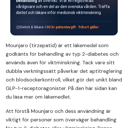
behandling
av övervikt. Vi är en registrerad
vårdgivare och en del av den svenska vården. Träffa
dietist och läkare inför medicinsk viktminskning.
Dietist & läkare
100 kr patientavgift · frikort gäller
Mounjaro (tirzepatid) är ett läkemedel som
godkänts för behandling av typ 2-diabetes och
används även för viktminskning. Tack vare sitt
dubbla verkningssätt påverkar det aptitreglering
och blodsockerkontroll, vilket gör det unikt bland
GLP-1-receptoragonister. På den här sidan kan
du läsa mer om läkemedlet.
Att förstå Mounjaro och dess användning är
viktigt för personer som överväger behandling