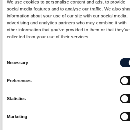
We use cookies to personalise content and ads, to provide
ett av de mest effektiva läkemedlen för
social media features and to analyse our traffic. We also sha
viktminskning hittills.
information about your use of our site with our social media,
advertising and analytics partners who may combine it with
Flera användare har också rapporterat att deras
other information that you’ve provided to them or that they’ve
collected from your use of their services.
hunger minskar avsevärt, vilket gör det lättare
att hålla sig till en kalorisnål kost och undvika
ohälsosamma matvanor.
Consent
Necessary
Selection
Negativa erfarenheter
Preferences
Trots dess effektivitet har vissa patienter
upplevt biverkningar som illamående, diarré och
Statistics
förstoppning. Vissa rapporterar även trötthet
och huvudvärk under de första veckorna av
Marketing
behandlingen.