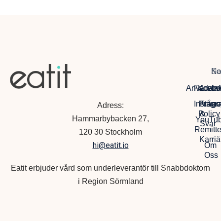
Na
So
Ko
Anvädarvi
Facebo
Kontak
Instagr
Privac
Frågo
Adress:
Policy
&
Hammarbybacken 27,
YouTu
Svar
Remitte
120 30 Stockholm
Karriä
hi@eatit.io
Om
Oss
Eatit erbjuder vård som underleverantör till Snabbdoktorn
i Region Sörmland