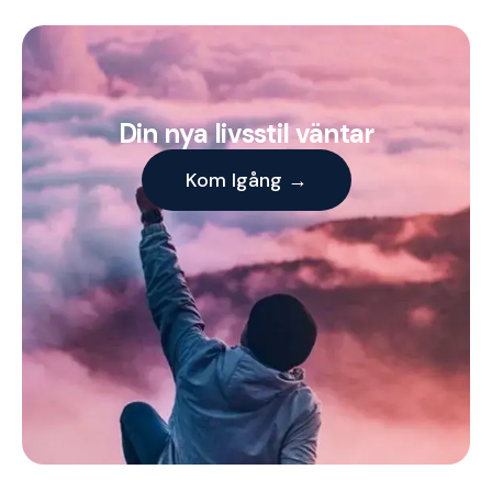
Din nya livsstil väntar
Kom Igång →