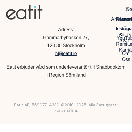
Na
So
Ko
Anvädarvi
Facebo
Kontak
Instagr
Privac
Frågo
Adress:
Policy
&
Hammarbybacken 27,
YouTu
Svar
Remitte
120 30 Stockholm
Karriä
hi@eatit.io
Om
Oss
Eatit erbjuder vård som underleverantör till Snabbdoktorn
i Region Sörmland
Eatit AB, 559077-4336. ©2016-2025. Alla Rättigheter
Förbehållna.