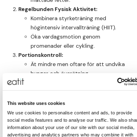
mättade fetter.
Regelbunden Fysisk Aktivitet:
Kombinera styrketräning med
högintensiv intervallträning (HIIT).
Öka vardagsmotion genom
promenader eller cykling.
Portionskontroll:
Ät mindre men oftare för att undvika
hunger och överätning.
Använd mindre tallrikar för att skapa
en känsla av större portioner.
This website uses cookies
Undvik Vanliga Fallgropar
We use cookies to personalise content and ads, to provide
social media features and to analyse our traffic. We also sha
Extrema Dieter:
Dessa är svåra att hålla
information about your use of our site with our social media,
och kan skada ämnesomsättningen.
advertising and analytics partners who may combine it with