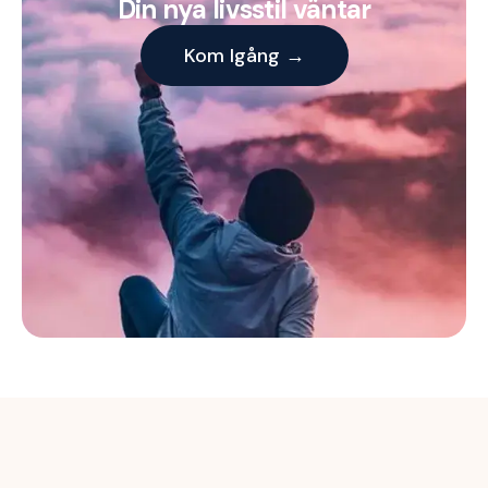
Din nya livsstil väntar
Kom Igång →