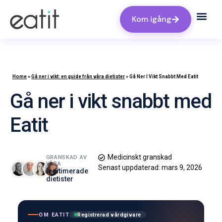
Kom igång
Home
»
Gå ner i vikt: en guide från våra dietister
»
Gå Ner I Vikt Snabbt Med Eatit‍
Gå ner i vikt snabbt med
Eatit‍
Medicinskt granskad
GRANSKAD AV
VÅRA
Senast uppdaterad:
mars 9, 2026
legitimerade
dietister
OM EATIT
Registrerad vårdgivare