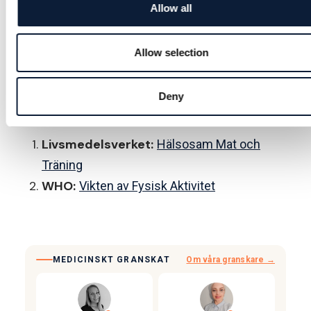
Allow all
Om du kämpar med långvarig övervikt eller har
ett BMI över 30, kan det vara bra att konsultera
Allow selection
en läkare eller dietist. De kan hjälpa dig skapa en
individanpassad plan.
Deny
Källor
Livsmedelsverket:
Hälsosam Mat och
Träning
WHO:
Vikten av Fysisk Aktivitet
MEDICINSKT GRANSKAT
Om våra granskare →