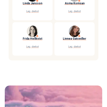
Linda Jansson
Asma Komsan
Leg. dietist
Leg. dietist
Frida Hellkvist
Linnea Gatswiller
Leg. dietist
Leg. dietist