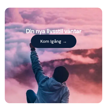
Din nya livsstil väntar
Kom Igång →