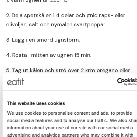
1. Värm ugnen till 225 ºC
2. Dela spetskålen i 4 delar och gnid raps- eller
olivoljan, salt och nymalen svartpeppar.
3. Lägg i en smord ugnsform.
4. Rosta i mitten av ugnen 15 min.
5. Tag ut kålen och strö över 2 krm oregano eller
timjan.
6. Har kålen redan fått fin färg, sänk värmen till
200 ºC och baka längre ner i ugnen i ca 10
This website uses cookies
minuter tills kålen har mjuknat.
We use cookies to personalise content and ads, to provide
social media features and to analyse our traffic. We also sha
1 portion rostad spetskål med örter ger:
information about your use of our site with our social media,
advertising and analytics partners who may combine it with