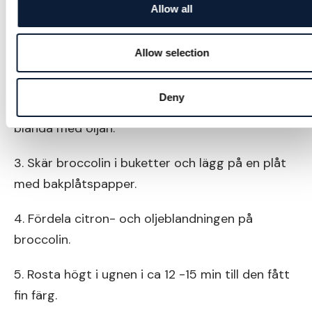
GÖR SÅ HÄR:
Allow all
1. Värm ugnen till 225 ºC
Allow selection
2. Tvätta citronen och finriv skalet och lägg på
en assiett. Blanda skalet med olivoljan, salt och
Deny
nymald svartpeppar. Pressa ut saften och
blanda med oljan.
3. Skär broccolin i buketter och lägg på en plåt
med bakplåtspapper.
4. Fördela citron- och oljeblandningen på
broccolin.
5. Rosta högt i ugnen i ca 12 -15 min till den fått
fin färg.