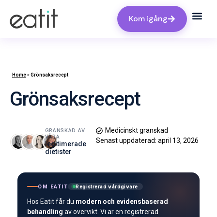
Kom igång
Home
»
Grönsaksrecept
Grönsaksrecept
Medicinskt granskad
GRANSKAD AV
VÅRA
Senast uppdaterad:
april 13, 2026
legitimerade
dietister
OM EATIT
Registrerad vårdgivare
Hos Eatit får du
modern och evidensbaserad
behandling
av övervikt. Vi är en registrerad