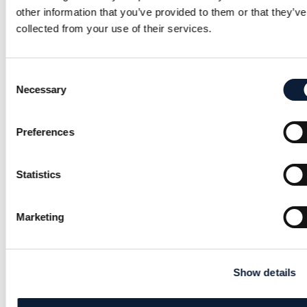
Energi: 70 kcal
other information that you’ve provided to them or that they’ve
collected from your use of their services.
Protein: 1,5 g
Fett: 3,5 gKolhydrat: 6,5 g
Consent
Fiber: 3,5 g
Necessary
Selection
Rostad broccoli med citron, 4 port, 20 min
Preferences
INGREDIENSER:
Statistics
– 2 stånd broccoli
– 1 ekologisk citron
Marketing
– 1 msk olivolja
Show details
– 2 krm salt Nymald svartpeppar