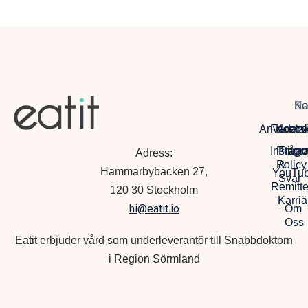
Na
So
Ko
Anvädarvi
Facebo
Kontak
Instagr
Privac
Frågo
Adress:
Policy
&
Hammarbybacken 27,
YouTu
Svar
Remitte
120 30 Stockholm
Karriä
hi@eatit.io
Om
Oss
Eatit erbjuder vård som underleverantör till Snabbdoktorn
i Region Sörmland