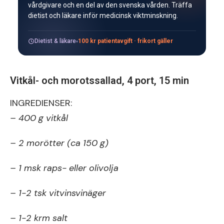
vårdgivare och en del av den svenska vården. Träffa
dietist och läkare inför medicinsk viktminskning.
Dietist & läkare
100 kr patientavgift · frikort gäller
Vitkål- och morotssallad, 4 port, 15 min
INGREDIENSER:
– 400 g vitkål
– 2 morötter (ca 150 g)
– 1 msk raps- eller olivolja
– 1-2 tsk vitvinsvinäger
– 1-2 krm salt