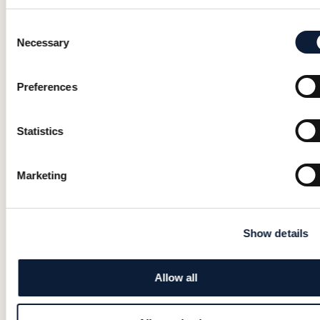
på
.
support@eatiticare.com
Rapportera brister
Consent
Vi vill gärna veta om du upplever några
Necessary
Selection
brister i våra tjänster. Om du stöter på
problem som inte finns beskrivna här,
eller om du anser att vi inte uppfyller
Preferences
lagens krav, är du varmt välkommen att
kontakta oss via e-post
på
. Din
support@eatiticare.com
Statistics
återkoppling hjälper oss att identifiera
och åtgärda problem i våra tjänster.
Tillsyn
Marketing
Myndigheten för digital förvaltning (
DIGG
)
ansvarar för tillsynen av lagen om
tillgänglighet till digital offentlig service.
Om du upplever brister i tillgängligheten
Show details
på någon av våra digitala tjänster kan du
göra en anmälan direkt till DIGG via deras
anmälningstjänst.
Allow all
Du kan även kontakta DIGG om du: