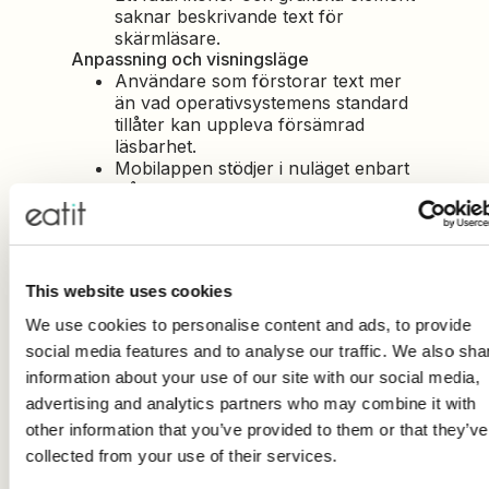
saknar beskrivande text för
skärmläsare.
Anpassning och visningsläge
Användare som förstorar text mer
än vad operativsystemens standard
tillåter kan uppleva försämrad
läsbarhet.
Mobilappen stödjer i nuläget enbart
stående visningsläge.
Video och media
Några förinspelade videofilmer i
appen saknar undertexter.
Videomöten saknar undertexter,
This website uses cookies
vilket kan påverka användare med
nedsatt hörsel.
We use cookies to personalise content and ads, to provide
Kontakt med kundtjänst
social media features and to analyse our traffic. We also sha
För kontakt med vår kundtjänst
information about your use of our site with our social media,
används ett tredjepartssystem som
advertising and analytics partners who may combine it with
inte stödjer ökad textstorlek via iOS
eller Android. Personer med nedsatt
other information that you’ve provided to them or that they’ve
syn kan därför uppleva svårigheter.
collected from your use of their services.
Kontakta oss gärna via e-post