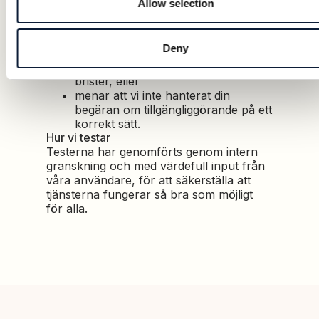
Allow selection
anser att vår bedömning av vad
som är oskäligt betungande bör
granskas,
Deny
tycker att vår
tillgänglighetsredogörelse innehåller
brister, eller
menar att vi inte hanterat din
begäran om tillgängliggörande på ett
korrekt sätt.
Hur vi testar
Testerna har genomförts genom intern
granskning och med värdefull input från
våra användare, för att säkerställa att
tjänsterna fungerar så bra som möjligt
för alla.