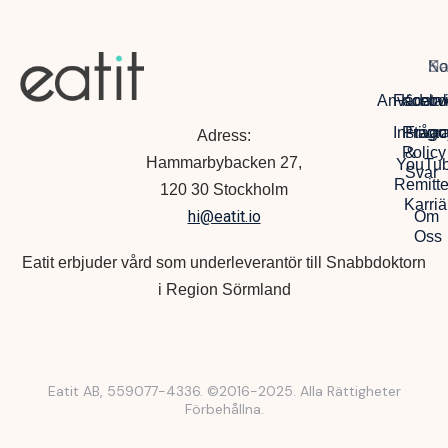
Na
So
Ko
Anvädarvi
Facebo
Kontak
Instagr
Privac
Frågo
Adress:
Policy
&
Hammarbybacken 27,
YouTu
Svar
Remitte
120 30 Stockholm
Karriä
hi@eatit.io
Om
Oss
Eatit erbjuder vård som underleverantör till Snabbdoktorn
i Region Sörmland
Eatit AB, 559077-4336. ©2016-2025. Alla Rättigheter
Förbehållna.