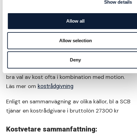
Medellönen är 42400 kronor i månaden enligt
Show details
aktuell lönestatistik för 2023
Allow all
Kostrådgivare sammanfattning:
En kostrådgivare har en kortare utbildning inom
Allow selection
kost och hälsa för att hjälpa friska människor till
att leva hälsosamt genom rätt kost. Hjälper
Deny
människor att hitta en sundare livsstil genom
bra val av kost ofta i kombination med motion.
Läs mer om
kostrådgivning
Enligt en sammanvägning av olika källor, bl a SCB
tjänar en kostrådgivare i bruttolön 27300 kr
Kostvetare sammanfattning: