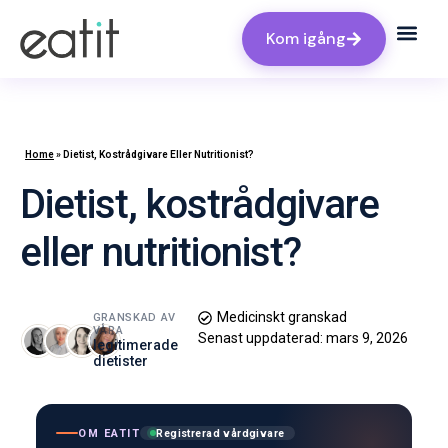
Kom igång
Home
»
Dietist, Kostrådgivare Eller Nutritionist?
Dietist, kostrådgivare
eller nutritionist?
Medicinskt granskad
GRANSKAD AV
VÅRA
Senast uppdaterad:
mars 9, 2026
legitimerade
dietister
OM EATIT
Registrerad vårdgivare