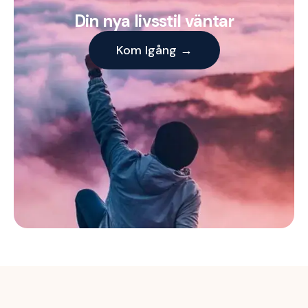
Din nya livsstil väntar
Kom Igång →