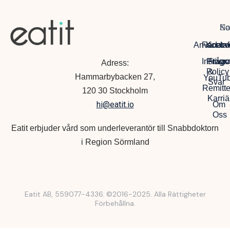
Na
So
Ko
Anvädarvi
Facebo
Kontak
Instagr
Privac
Frågo
Adress:
Policy
&
Hammarbybacken 27,
YouTu
Svar
Remitte
120 30 Stockholm
Karriä
hi@eatit.io
Om
Oss
Eatit erbjuder vård som underleverantör till Snabbdoktorn
i Region Sörmland
Eatit AB, 559077-4336. ©2016-2025. Alla Rättigheter
Förbehållna.