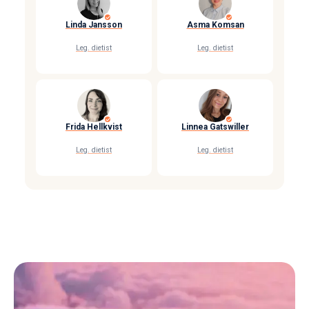
Linda Jansson
Asma Komsan
Leg. dietist
Leg. dietist
Frida Hellkvist
Linnea Gatswiller
Leg. dietist
Leg. dietist