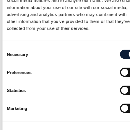
social media features and to analyse our traffic. We also sha
information about your use of our site with our social media,
Nutritionist sammanfattning:
advertising and analytics partners who may combine it with
other information that you’ve provided to them or that they’ve
, även kallade näringsfysiologer, är
Nutritionist
collected from your use of their services.
specialister inom kost och näring med kunskap
om nutrition från en molekylär nivå till ett
Consent
folkhälsoperspektiv.
Necessary
Selection
Nutritionister utreder och förklarar sambandet
Preferences
mellan kost och hälsa, både utifrån hur det
fungerar på cellnivå och vilken betydelse det har
för folkhälsan. Tack vare att de både har en bred
Statistics
och djup kompetens inom området kan de bidra
med ett helhetsperspektiv, där allt från kemi till
Marketing
förändrade konsumtionsmönster ryms.