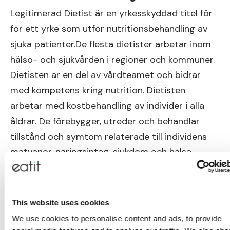
Legitimerad Dietist är en yrkesskyddad titel för
för ett yrke som utför nutritionsbehandling av
sjuka patienter.De flesta dietister arbetar inom
hälso- och sjukvården i regioner och kommuner.
Dietisten är en del av vårdteamet och bidrar
med kompetens kring nutrition. Dietisten
arbetar med kostbehandling av individer i alla
åldrar. De förebygger, utreder och behandlar
tillstånd och symtom relaterade till individens
matvanor, näringsintag, sjukdom och hälsa.
Enligt Naturvetarnas lönestatistik för år 2021 var
medianlönen för nyexaminerade dietister 29
This website uses cookies
000 kr per månad. Efter 10-år i yrket var
We use cookies to personalise content and ads, to provide
medianlönen samma år 33 000 kr.