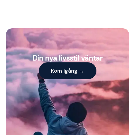
Din nya livsstil väntar
Kom Igång →