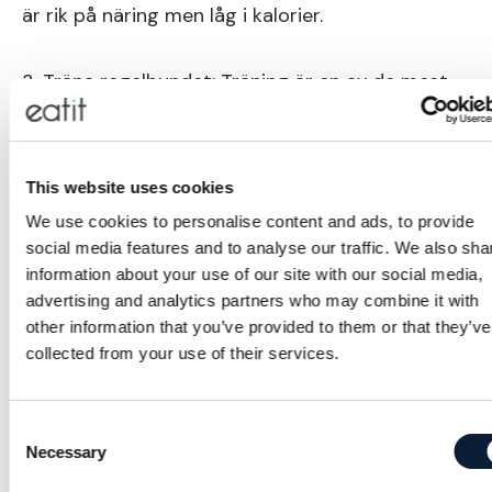
är rik på näring men låg i kalorier.
3. Träna regelbundet: Träning är en av de mest
effektiva sätten att minska bukfettet.
Konditions- och styrketräning hjälper till att öka
förbränningen och bygga muskler.
This website uses cookies
We use cookies to personalise content and ads, to provide
4. Minska stressnivåerna: Höga stressnivåer kan
social media features and to analyse our traffic. We also sha
information about your use of our site with our social media,
öka mängden bukfett. Hitta sätt att minska
advertising and analytics partners who may combine it with
stressen i ditt liv, såsom yoga, meditation eller
other information that you’ve provided to them or that they’ve
avslappningsövningar.
collected from your use of their services.
5. Sov tillräckligt: Sömnbrist kan störa kroppens
Consent
hormoner som reglerar aptit och
Necessary
Selection
ämnesomsättning, vilket kan öka risken för