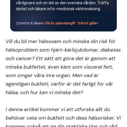
vårdgivare och en del av den svenska vården. Träffa
dietist och läkare inför medicinsk viktminskning.
Dietist & läkare
100 kr patientavgift · frikort gäller
Vill du bli mer hälsosam och minska din risk för
hälsoproblem som hjärt-kärlsjukdomar, diabetes
och cancer? Ett sätt att göra det är genom att
minska bukfettet, även känt som visceral fett,
som omger våra inre organ. Men vad är
egentligen bukfett, varför är det farligt för vår
hälsa, och hur kan vi minska det?
I denna artikel kommer vi att utforska allt du
behöver veta om bukfett och dess hälsorisker. Vi
kommer också att ge dig praktiska tips och råd