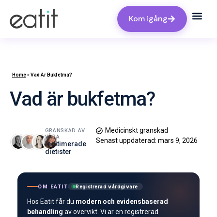
Kom igång
Home
»
Vad Är Bukfetma?
Vad är bukfetma?
Medicinskt granskad
GRANSKAD AV
VÅRA
Senast uppdaterad:
mars 9, 2026
legitimerade
dietister
OM EATIT
Registrerad vårdgivare
Hos Eatit får du
modern och evidensbaserad
behandling
av övervikt. Vi är en registrerad