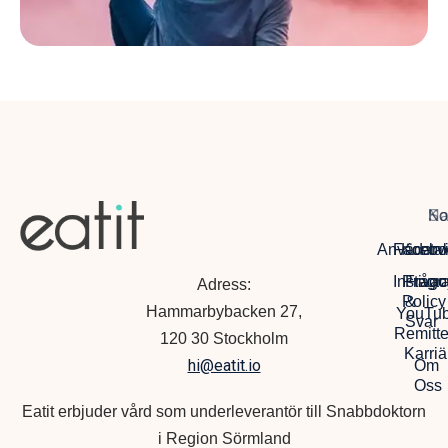
Na
So
Ko
Anvädarvi
Facebo
Kontak
Instagr
Privac
Frågo
Adress:
Policy
&
Hammarbybacken 27,
YouTu
Svar
Remitte
120 30 Stockholm
Karriä
hi@eatit.io
Om
Oss
Eatit erbjuder vård som underleverantör till Snabbdoktorn
i Region Sörmland