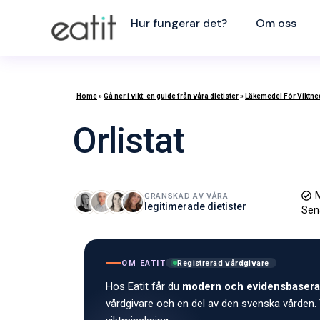
Hur fungerar det?
Om oss
Home
»
Gå ner i vikt: en guide från våra dietister
»
Läkemedel För Viktn
Orlistat
M
GRANSKAD AV VÅRA
legitimerade dietister
Sen
OM EATIT
Registrerad vårdgivare
Hos Eatit får du
modern och evidensbasera
vårdgivare och en del av den svenska vården. 