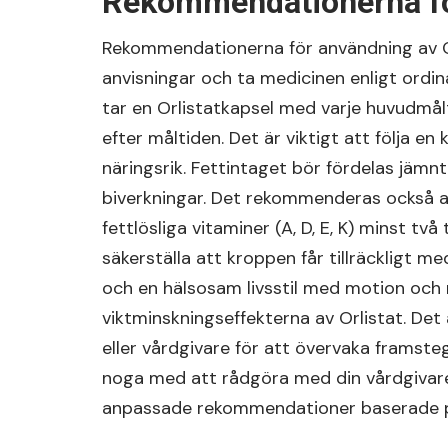
Rekommendationerna för
Rekommendationerna för användning av Orl
anvisningar och ta medicinen enligt ordi
tar en Orlistatkapsel med varje huvudmålt
efter måltiden. Det är viktigt att följa e
näringsrik. Fettintaget bör fördelas jämnt
biverkningar. Det rekommenderas också at
fettlösliga vitaminer (A, D, E, K) minst två
säkerställa att kroppen får tillräckligt m
och en hälsosam livsstil med motion och m
viktminskningseffekterna av Orlistat. Det 
eller vårdgivare för att övervaka framste
noga med att rådgöra med din vårdgivare f
anpassade rekommendationer baserade på 