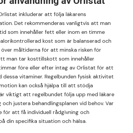
 användning av Orlistat
istat inkluderar att följa läkarens
nation. Det rekommenderas vanligtvis att man
id som innehåller fett eller inom en timme
n kalorikontrollerad kost som är balanserad och
 över måltiderna för att minska risken för
t man tar kosttillskott som innehåller
 timmar före eller efter intag av Orlistat för att
ed dessa vitaminer. Regelbunden fysisk aktivitet
otion kan också hjälpa till att stödja
är viktigt att regelbundet följa upp med läkare
g och justera behandlingsplanen vid behov. Var
ör att få individuell rådgivning och
din specifika situation och hälsa.