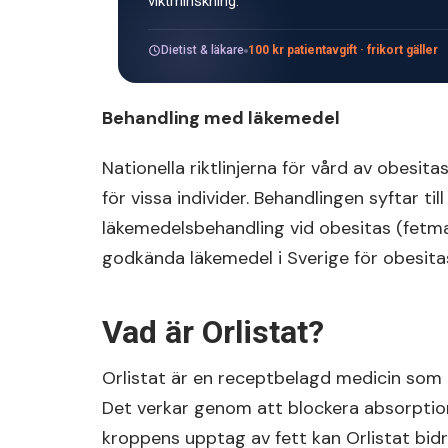
viktminskning.
Dietist & läkare
100 kr patientavgift · frikort gäller
Behandling med läkemedel
Nationella riktlinjerna för vård av obes
för vissa individer. Behandlingen syftar t
läkemedelsbehandling vid obesitas (fetma) 
godkända läkemedel i Sverige för obesita
Vad är Orlistat?
Orlistat är en receptbelagd medicin som a
Det verkar genom att blockera absorptio
kroppens upptag av fett kan Orlistat bidra