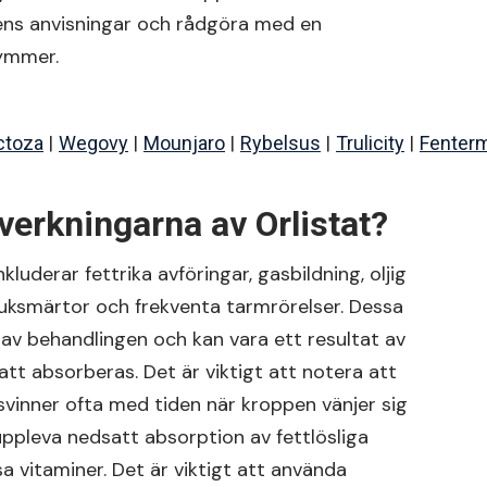
ens anvisningar och rådgöra med en
kymmer.
|
|
|
|
|
ctoza
Wegovy
Mounjaro
Rybelsus
Trulicity
Fenter
iverkningarna av Orlistat?
kluderar fettrika avföringar, gasbildning, oljig
buksmärtor och frekventa tarmrörelser. Dessa
n av behandlingen och kan vara ett resultat av
tt absorberas. Det är viktigt att notera att
rsvinner ofta med tiden när kroppen vänjer sig
uppleva nedsatt absorption av fettlösliga
ssa vitaminer. Det är viktigt att använda