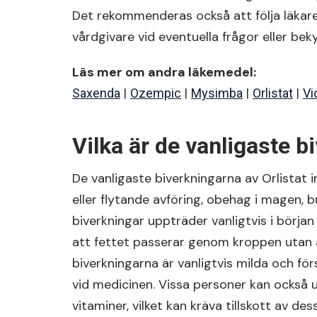
Det rekommenderas också att följa läkar
vårdgivare vid eventuella frågor eller be
Läs mer om andra läkemedel:
|
|
|
|
Saxenda
Ozempic
Mysimba
Orlistat
Vi
Vilka är de vanligaste b
De vanligaste biverkningarna av Orlistat in
eller flytande avföring, obehag i magen, 
biverkningar uppträder vanligtvis i börja
att fettet passerar genom kroppen utan a
biverkningarna är vanligtvis milda och fö
vid medicinen. Vissa personer kan också 
vitaminer, vilket kan kräva tillskott av de