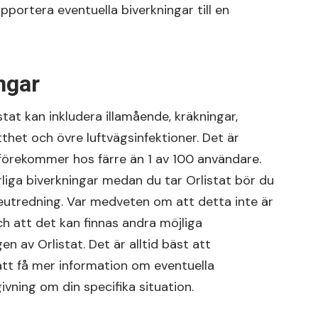
apportera eventuella biverkningar till en
ngar
tat kan inkludera illamående, kräkningar,
tthet och övre luftvägsinfektioner. Det är
 förekommer hos färre än 1 av 100 användare.
rliga biverkningar medan du tar Orlistat bör du
reutredning. Var medveten om att detta inte är
h att det kan finnas andra möjliga
 av Orlistat. Det är alltid bäst att
 att få mer information om eventuella
givning om din specifika situation.