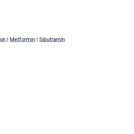
|
|
min
Metformin
Sibutramin