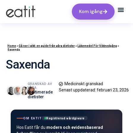
Kom igång
Home
»
Gå ner i vikt: en guide från våra dietister
»
Läkemedel För Viktnedgång
»
Saxenda
Saxenda
Medicinskt granskad
GRANSKAD AV
VÅRA
Senast uppdaterad:
februari 23, 2026
legitimerade
dietister
OM EATIT
Registrerad vårdgivare
Hos Eatit får du
modern och evidensbaserad