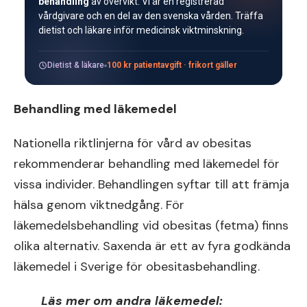
behandling
av övervikt. Vi är en registrerad
vårdgivare och en del av den svenska vården. Träffa
dietist och läkare inför medicinsk viktminskning.
Dietist & läkare
100 kr patientavgift · frikort gäller
Behandling med läkemedel
Nationella riktlinjerna för vård av obesitas
rekommenderar behandling med läkemedel för
vissa individer. Behandlingen syftar till att främja
hälsa genom viktnedgång. För
läkemedelsbehandling vid obesitas (fetma) finns
olika alternativ. Saxenda är ett av fyra godkända
läkemedel i Sverige för obesitasbehandling.
Läs mer om andra läkemedel: