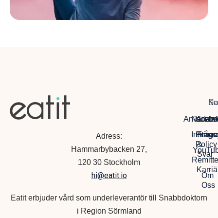
Na
So
Ko
Anvädarvi
Facebo
Kontak
Instagr
Privac
Frågo
Adress:
Policy
&
Hammarbybacken 27,
YouTu
Svar
Remitte
120 30 Stockholm
Karriä
hi@eatit.io
Om
Oss
Eatit erbjuder vård som underleverantör till Snabbdoktorn
i Region Sörmland