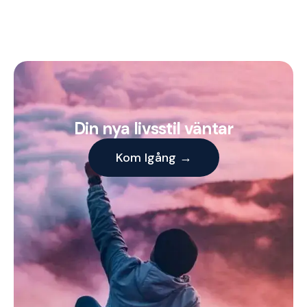
Din nya livsstil väntar
Kom Igång →