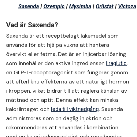
|
|
|
|
Saxenda
Ozempic
Mysimba
Orlistat
Victoza
Vad är Saxenda?
Saxenda är ett receptbelagt läkemedel som
används för att hjälpa vuxna att hantera
övervikt eller fetma. Det är en injicerbar lösning
som innehåller den aktiva ingrediensen
,
liraglutid
en GLP-1-receptoragonist som fungerar genom
att efterlikna effekterna av ett naturligt hormon
i kroppen, vilket bidrar till att reglera känslan av
mättnad och aptit. Denna effekt kan minska
kaloriintaget och
. Saxenda
leda till viktnedgång
administreras som en daglig injektion och
rekommenderas att användas i kombination
med en kalorireducerad diet och regelbunden