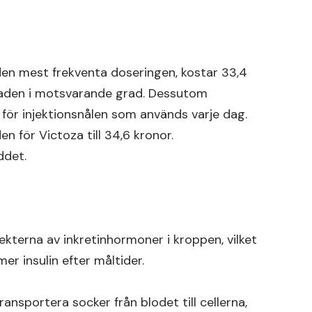
den mest frekventa doseringen, kostar 33,4
naden i motsvarande grad. Dessutom
 för injektionsnålen som används varje dag.
n för Victoza till 34,6 kronor.
ddet.
ekterna av inkretinhormoner i kroppen, vilket
er insulin efter måltider.
transportera socker från blodet till cellerna,