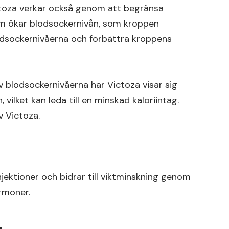
ctoza verkar också genom att begränsa
m ökar blodsockernivån, som kroppen
lodsockernivåerna och förbättra kroppens
av blodsockernivåerna har Victoza visar sig
ilket kan leda till en minskad kaloriintag.
v Victoza.
ektioner och bidrar till viktminskning genom
rmoner.