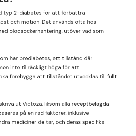
d typ 2-diabetes för att förbättra
kost och motion. Det används ofta hos
 med blodsockerhantering, utöver vad som
som har prediabetes, ett tillstånd där
n inte tillräckligt höga för att
a förebygga att tillståndet utvecklas till fullt
 skriva ut Victoza, liksom alla receptbelagda
baseras på en rad faktorer, inklusive
ndra mediciner de tar, och deras specifika