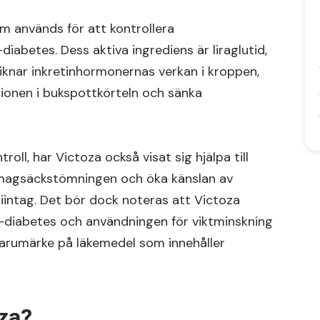
m används för att kontrollera
abetes. Dess aktiva ingrediens är liraglutid,
iknar inkretinhormonernas verkan i kroppen,
uktionen i bukspottkörteln och sänka
oll, har Victoza också visat sig hjälpa till
magsäckstömningen och öka känslan av
oriintag. Det bör dock noteras att Victoza
2-diabetes och användningen för viktminskning
varumärke på läkemedel som innehåller
za?