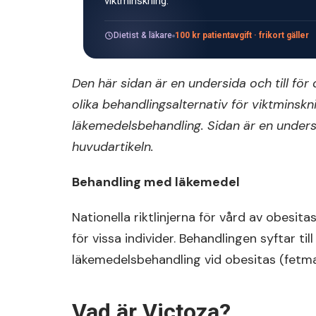
viktminskning.
Dietist & läkare
100 kr patientavgift · frikort gäller
Den här sidan är en undersida och till för
olika behandlingsalternativ för viktminsk
läkemedelsbehandling. Sidan är en undersida
huvudartikeln.
Behandling med läkemedel
Nationella riktlinjerna för vård av obes
för vissa individer. Behandlingen syftar t
läkemedelsbehandling vid obesitas (fetma)
Vad är Victoza?