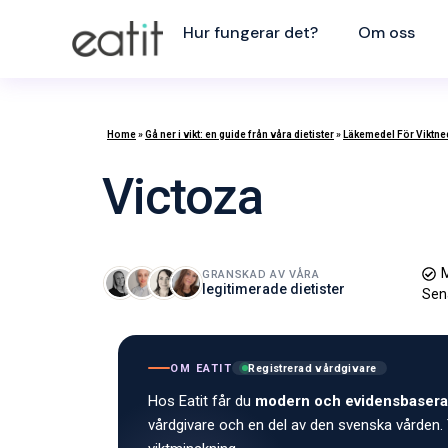
Hur fungerar det?
Om oss
Home
»
Gå ner i vikt: en guide från våra dietister
»
Läkemedel För Viktn
Victoza
M
GRANSKAD AV VÅRA
legitimerade dietister
Sen
OM EATIT
Registrerad vårdgivare
Hos Eatit får du
modern och evidensbasera
vårdgivare och en del av den svenska vården. 