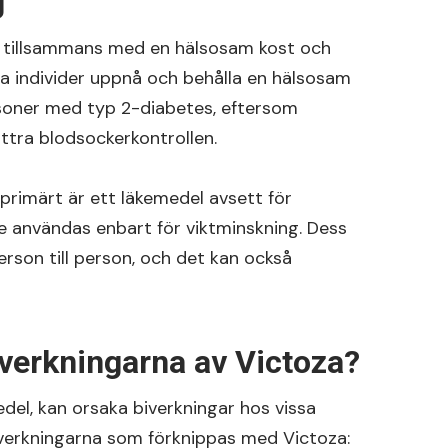
g
ds tillsammans med en hälsosam kost och
lpa individer uppnå och behålla en hälsosam
personer med typ 2-diabetes, eftersom
ättra blodsockerkontrollen.
 primärt är ett läkemedel avsett för
e användas enbart för viktminskning. Dess
erson till person, och det kan också
iverkningarna av Victoza?
medel, kan orsaka biverkningar hos vissa
biverkningarna som förknippas med Victoza: