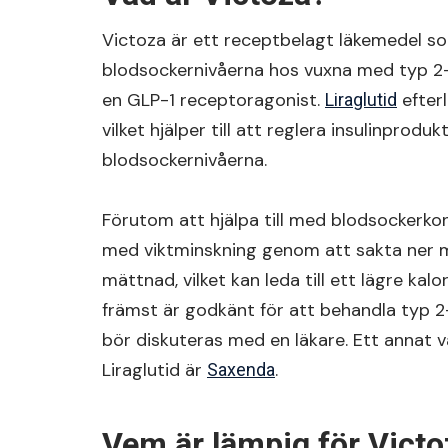
Victoza är ett receptbelagt läkemedel so
blodsockernivåerna hos vuxna med typ 2-di
en GLP-1 receptoragonist.
efterl
Liraglutid
vilket hjälper till att reglera insulinprod
blodsockernivåerna.
Förutom att hjälpa till med blodsockerkontr
med viktminskning genom att sakta ner 
mättnad, vilket kan leda till ett lägre kal
främst är godkänt för att behandla typ 
bör diskuteras med en läkare. Ett annat 
Liraglutid är
.
Saxenda
Vem är lämpig för Victo