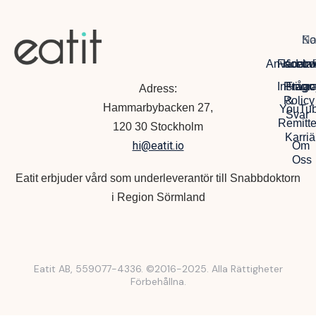
Na
So
Ko
Anvädarvi
Facebo
Kontak
Instagr
Privac
Frågo
Adress:
Policy
&
Hammarbybacken 27,
YouTu
Svar
Remitte
120 30 Stockholm
Karriä
hi@eatit.io
Om
Oss
Eatit erbjuder vård som underleverantör till Snabbdoktorn
i Region Sörmland
Eatit AB, 559077-4336. ©2016-2025. Alla Rättigheter
Förbehållna.