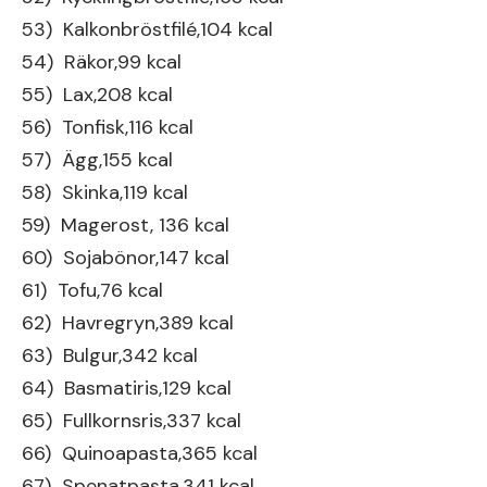
53) Kalkonbröstfilé,104 kcal
54) Räkor,99 kcal
55) Lax,208 kcal
56) Tonfisk,116 kcal
57) Ägg,155 kcal
58) Skinka,119 kcal
59) Magerost, 136 kcal
60) Sojabönor,147 kcal
61) Tofu,76 kcal
62) Havregryn,389 kcal
63) Bulgur,342 kcal
64) Basmatiris,129 kcal
65) Fullkornsris,337 kcal
66) Quinoapasta,365 kcal
67) Spenatpasta,341 kcal