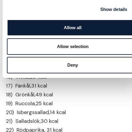
8) Paprika, 27 kcal
Show details
9) Sparris, 20 kcal
10) Rödbetor,43 kcal
Allow all
11) Grönabönor, 31 kcal
12) Aubergine,25 kcal
Allow selection
13) Svamp,22 kcal
14) Zucchini,17 kcal
Deny
15) lök,40 kcal
16) Vitkål,25 kcal
17) Fänkål,31 kcal
18) Grönkål,49 kcal
19) Ruccola,25 kcal
20) Isbergssallad,14 kcal
21) Salladslök,30 kcal
22) Rödpaprika, 31 kcal