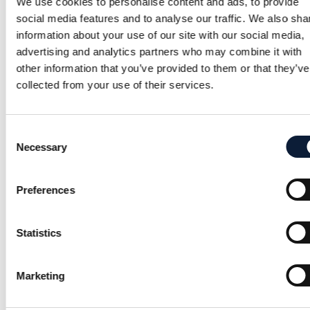
We use cookies to personalise content and ads, to provide
dig att gå ner i vikt. Samtliga av dessa livsmedel
social media features and to analyse our traffic. We also sha
information about your use of our site with our social media,
är näringsrika och kan hjälpa till att mätta din
advertising and analytics partners who may combine it with
hunger samtidigt som där är bra för din hälsa
other information that you’ve provided to them or that they’ve
och viktminskning. Glöm inte att det är viktigt
collected from your use of their services.
att alltid äta i balans och måttfullhet när du
försöker gå ner i vikt.
Consent
Necessary
Selection
1) Gröna ärtor, 81 kcal
Preferences
2) Morötter, 41 kcal
3) Blomkål, 25 kcal
Statistics
4) Broccoli, 34 kcal
5) Gurka, 12 kcal
Marketing
6) Tomat, 18 kcal
7) Spenat, 23 kcal