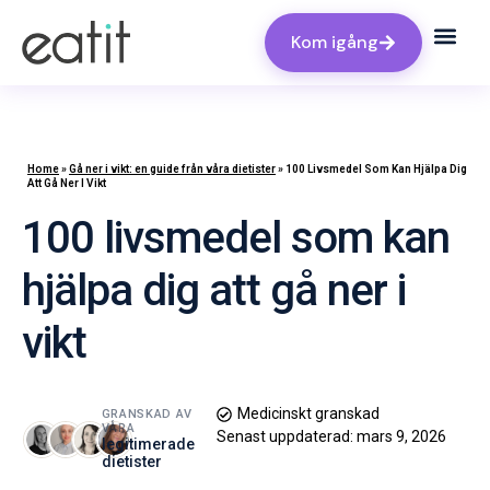
Kom igång
Home
»
Gå ner i vikt: en guide från våra dietister
»
100 Livsmedel Som Kan Hjälpa Dig
Att Gå Ner I Vikt
100 livsmedel som kan
hjälpa dig att gå ner i
vikt
Medicinskt granskad
GRANSKAD AV
VÅRA
Senast uppdaterad:
mars 9, 2026
legitimerade
dietister