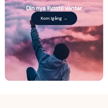
Din nya livsstil väntar
Kom Igång →