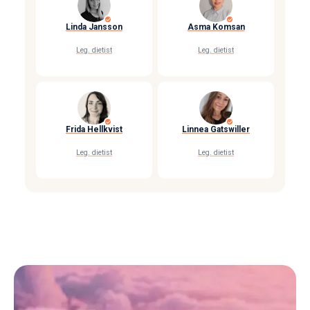
Linda Jansson
Asma Komsan
Leg. dietist
Leg. dietist
Frida Hellkvist
Linnea Gatswiller
Leg. dietist
Leg. dietist