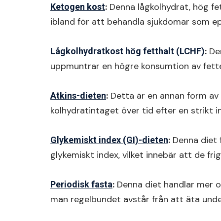
:
Denna lågkolhydrat, hög fet
Ketogen kost
ibland för att behandla sjukdomar som epi
:
Den
Lågkolhydratkost hög fetthalt (LCHF)
uppmuntrar en högre konsumtion av fette
:
Detta är en annan form av 
Atkins-dieten
kolhydratintaget över tid efter en strikt i
:
Denna diet f
Glykemiskt index (GI)-dieten
glykemiskt index, vilket innebär att de fr
:
Denna diet handlar mer om
Periodisk fasta
man regelbundet avstår från att äta under