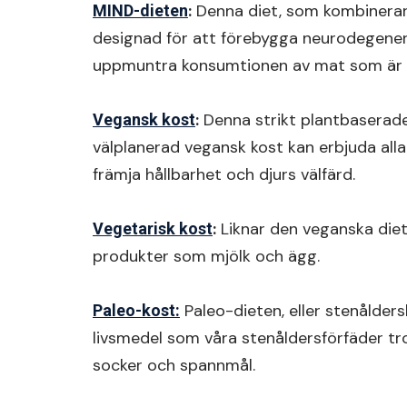
:
Denna diet, som kombinerar
MIND-dieten
designad för att förebygga neurodegene
uppmuntra konsumtionen av mat som är br
:
Denna strikt plantbaserade 
Vegansk kost
välplanerad vegansk kost kan erbjuda all
främja hållbarhet och djurs välfärd.
:
Liknar den veganska diet
Vegetarisk kost
produkter som mjölk och ägg.
Paleo-dieten, eller stenålder
Paleo-kost:
livsmedel som våra stenåldersförfäder tro
socker och spannmål.