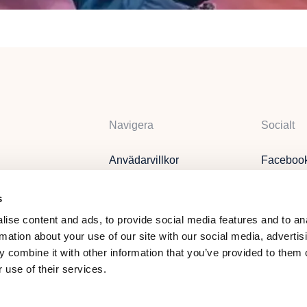
Navigera
Socialt
Anvädarvillkor
Faceboo
Privacy Policy
Instagra
s
Remittent
YouTube
ise content and ads, to provide social media features and to an
Om Oss
rmation about your use of our site with our social media, advertis
torn i Region
 combine it with other information that you’ve provided to them o
 use of their services.