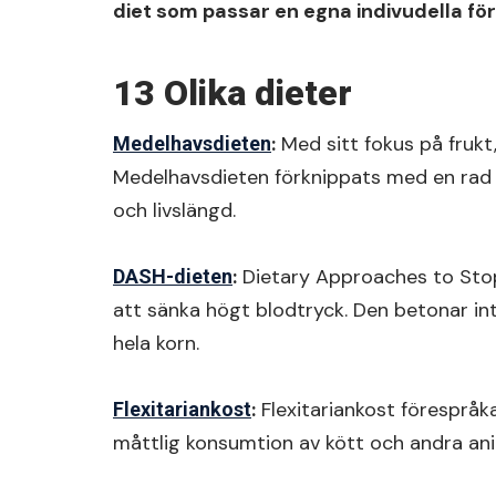
diet som passar en egna indivudella fö
13 Olika dieter
:
Med sitt fokus på frukt, 
Medelhavsdieten
Medelhavsdieten förknippats med en rad hä
och livslängd.
:
Dietary Approaches to Stop
DASH-dieten
att sänka högt blodtryck. Den betonar in
hela korn.
:
Flexitariankost förespråka
Flexitariankost
måttlig konsumtion av kött och andra ani