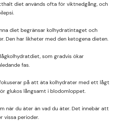
thalt diet används ofta för viktnedgång, och
lepsi.
na diet begränsar kolhydratintaget och
r. Den har likheter med den ketogena dieten.
lågkolhydratdiet, som gradvis ökar
nledande fas.
okuserar på att äta kolhydrater med ett lågt
igör glukos långsamt i blodomloppet.
 när du äter än vad du äter. Det innebär att
 vissa perioder.