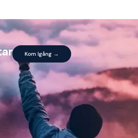
tar
Kom Igång →