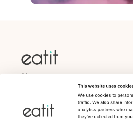
Adress:
Hammarbybacken 27,
This website uses cookie
120 30 Stockholm
We use cookies to personal
hi@eatit.io
traffic. We also share info
Eatit erbjuder vård som underleverantör till Snabbdok
analytics partners who may
they’ve collected from your
Sörmland