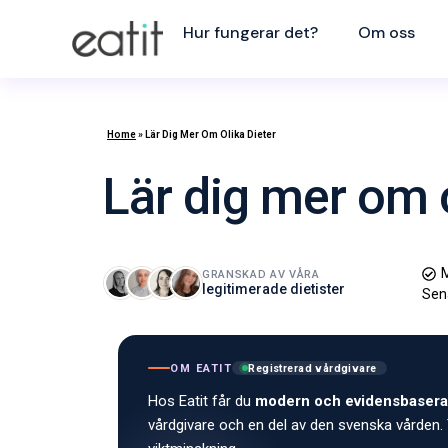
Hur fungerar det?
Om oss
Home
»
Lär Dig Mer Om Olika Dieter
Lär dig mer om o
M
GRANSKAD AV VÅRA
legitimerade dietister
Sen
OM EATIT
Registrerad vårdgivare
Hos Eatit får du
modern och evidensbasera
vårdgivare och en del av den svenska vården. 