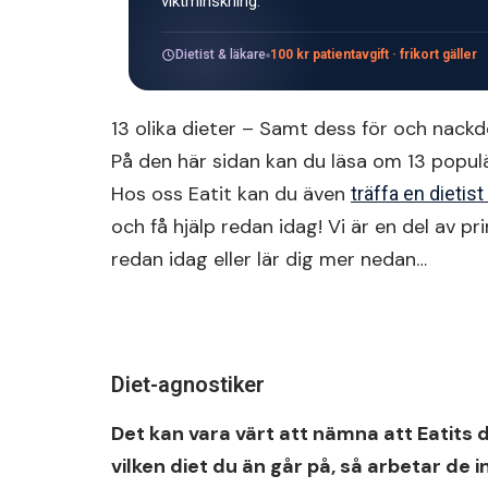
viktminskning.
Dietist & läkare
100 kr patientavgift · frikort gäller
13 olika dieter – Samt dess för och nackd
På den här sidan kan du läsa om 13 popul
Hos oss Eatit kan du även
träffa en dietist
och få hjälp redan idag! Vi är en del av pr
redan idag eller lär dig mer nedan…
Diet-agnostiker
Det kan vara värt att nämna att Eatits d
vilken diet du än går på, så arbetar de in 