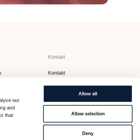
Kontakt
k
Kontakt
m
Frågor & Svar
Karriär
Allow all
alyse our
ing and
Allow selection
r that
Deny