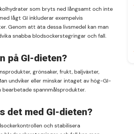
 kolhydrater som bryts ned långsamt och inte
med lågt GI inkluderar exempelvis
xter. Genom att äta dessa livsmedel kan man
vika snabba blodsockerstegringar och fall.
n på GI-dieten?
nsprodukter, grönsaker, frukt, baljväxter,
n undviker eller minskar intaget av hög-GI-
och bearbetade spannmålsprodukter.
ns det med GI-dieten?
odsockerkontrollen och stabilisera