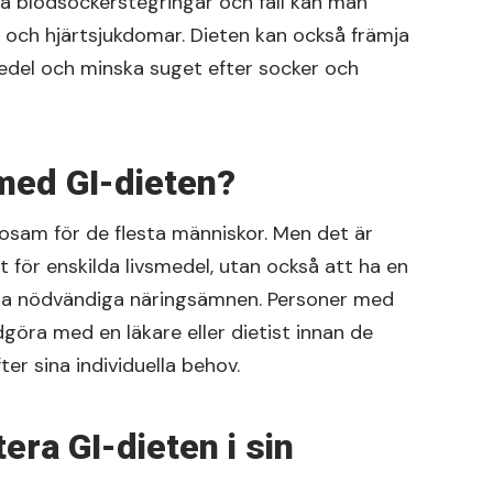
a blodsockerstegringar och fall kan man
t och hjärtsjukdomar. Dieten kan också främja
edel och minska suget efter socker och
 med GI-dieten?
sosam för de flesta människor. Men det är
t för enskilda livsmedel, utan också att ha en
alla nödvändiga näringsämnen. Personer med
dgöra med en läkare eller dietist innan de
er sina individuella behov.
ra GI-dieten i sin