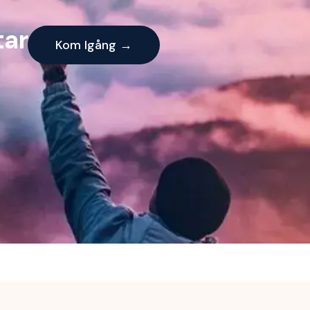
tar
Kom Igång →