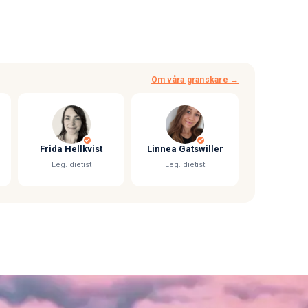
Om våra granskare →
Frida Hellkvist
Linnea Gatswiller
Leg. dietist
Leg. dietist