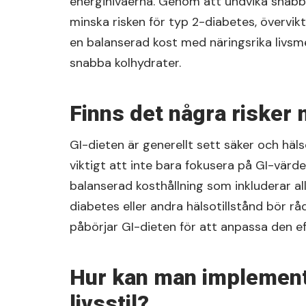
energinivåerna. Genom att undvika snabb
minska risken för typ 2-diabetes, övervik
en balanserad kost med näringsrika livsm
snabba kolhydrater.
Finns det några risker
GI-dieten är generellt sett säker och häl
viktigt att inte bara fokusera på GI-värde
balanserad kosthållning som inkluderar 
diabetes eller andra hälsotillstånd bör rå
påbörjar GI-dieten för att anpassa den eft
Hur kan man implemente
livsstil?