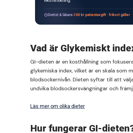
viktminskning.
Dietist & läkare
100 kr patientavgift · frikort gäller
Vad är Glykemiskt index
GI-dieten är en kosthållning som fokusera
glykemiska index, vilket är en skala som 
blodsockernivån. Dieten syftar till att väl
undvika blodsockersvängningar och främja
Läs mer om olika dieter
Hur fungerar GI-dieten