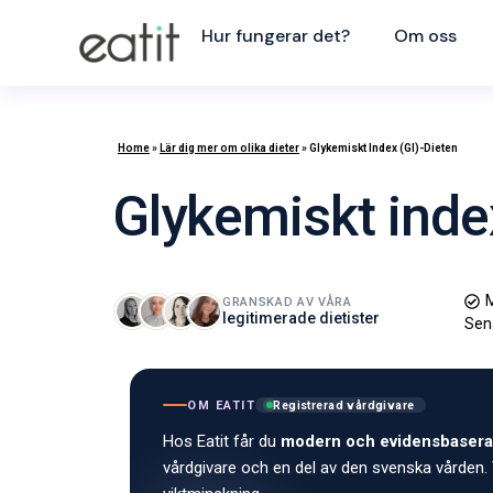
Hur fungerar det?
Om oss
Home
»
Lär dig mer om olika dieter
»
Glykemiskt Index (GI)-Dieten
Glykemiskt inde
M
GRANSKAD AV VÅRA
legitimerade dietister
Sen
OM EATIT
Registrerad vårdgivare
Hos Eatit får du
modern och evidensbasera
vårdgivare och en del av den svenska vården. 